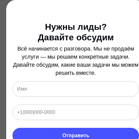
С кем не работаем:
Нужны лиды?
Малый чек и разовые сделки
Давайте обсудим
Продукт дешевле 30 000 ₽, отсутствуют допродажи
Всё начинается с разговора. Мы не продаём
услуги — мы решаем конкретные задачи.
Нет понимания оффера
Давайте обсудим, какие ваши задачи мы можем
Сложно объяснить, кому и зачем это нужно
решить вместе.
Все продажи через гос. закупки
Ваша ниша — госзакупки или серые схемы
Запрос на «чудо без усилий»
Нет времени на вовлечение, хотите результат «сам по себе»
Отправить