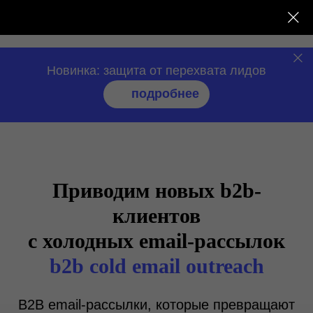
нео
сендер
Новинка: защита от перехвата лидов
подробнее
Приводим новых b2b-
клиентов
с холодных email-рассылок
b2b cold email outreach
B2B email-рассылки, которые превращают