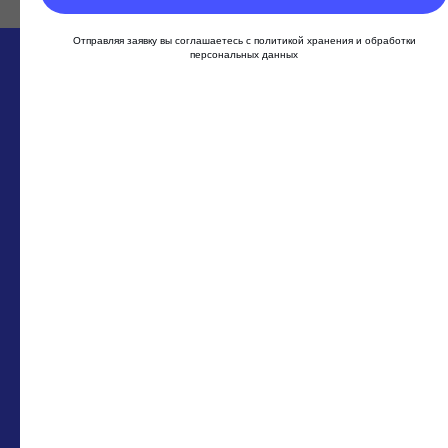
Отправляя заявку вы соглашаетесь с политикой хранения и обработки
персональных данных
Хотите увидеть, как
работают наши аутрич
рассылки?
Оставьте контакт — покажем вам примеры
писем и результаты в похожих нишах