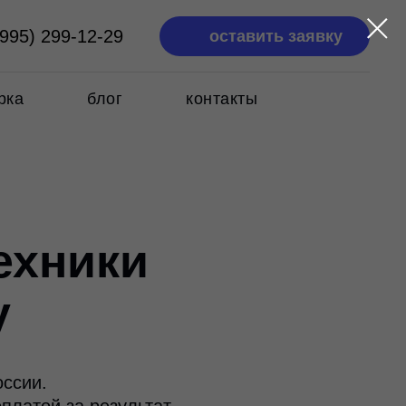
(995) 299-12-29
оставить заявку
рка
блог
контакты
ехники
у
оссии.