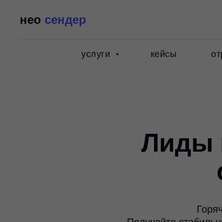
нео
сендер
услуги
кейсы
от
Лиды 
Горяч