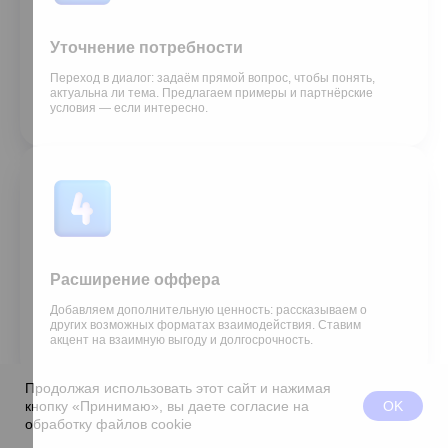
Уточнение потребности
Переход в диалог: задаём прямой вопрос, чтобы понять,
актуальна ли тема. Предлагаем примеры и партнёрские
условия — если интересно.
Расширение оффера
Добавляем дополнительную ценность: рассказываем о
других возможных форматах взаимодействия. Ставим
акцент на взаимную выгоду и долгосрочность.
Продолжая использовать этот сайт и нажимая
OK
кнопку «Принимаю», вы даете согласие на
обработку файлов cookie
заявка
позвонить
max
telegram