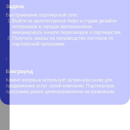
Задача
Выстраивание партнерской сети:
Выйти на архитектурные бюро и студии дизайна
интерьеров в городах миллионниках,
инициировать начало переговоров о партнерстве.
Получать заказы на производство постеров по
партнёрской программе.
Бэкграунд
Клиент впервые использует аутрич-рассылку для
продвижения услуг своей компании. Партнерскую
программу ранее целенаправленно не развивали.