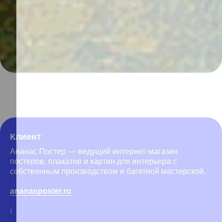
Отправляя заявку вы соглашаетесь с политикой хранения и обработки
персональных данных
Клиент
Ананас Постер — ведущий интернет-магазин
постеров, плакатов и картин для интерьера с
собственным производством и багетной мастерской.
ananasposter.ru