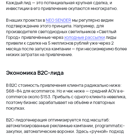
Каждый лид — это потенциальная крупная сделка, и
инвестиции в его привлечение окупаются многократно.
В наших проектах в
NEO SENDER
мы регулярно видим
подтверждение этого принципа. Например, для
производителя светодиодных светильников «Светлый
Город» привлечённые через
холодные рассылки
лиды
привели к сделке на 5 миллионов рублей уже через 2
месяца после запуска кампании — при несоизмеримо более
низких затратах на привлечение.
Экономика B2C-лида
В B2C стоимость привлечения клиента радикально ниже:
$68–84 для ecommerce. Но и чек ниже — средний AOV в e-
commerce около $153. Прибыль с одного клиента невелика,
поэтому бизнес зарабатывает на объёме и повторных
покупках.
B2C-лидогенерация оптимизируется под масштаб:
автоматизированные рекламные кампании, programmatic-
закупки, автоматические воронки. Здесь «ручной» подход