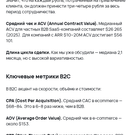
значит, что на каждый рубль, потраченный на привлечение
клиента, он должен принести три-четыре рубля за весь
период сотрудничества.
Средний чек и ACV (Annual Contract Value).
Медианный
ACV для частных B2B SaaS-компаний составляет $26 265
(2025). Для компаний с ARR $10–20M ACV достигает $56
101.
Длина цикла сделки.
Как мы уже обсудили — медиана 2,1
месяца, но с высокой вариативностью.
Ключевые метрики B2C
В B2C акцент на скорости, объёме и стоимости:
CPA (Cost Per Acquisition).
Средний CAC в ecommerce —
$68–84. Это в 6–8 раз ниже, чем в B2B.
AOV (Average Order Value).
Средний чек в e-commerce —
около $153.