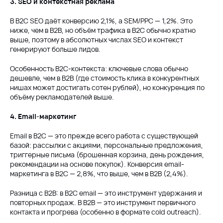
3. SEO и контекстная реклама
В B2C SEO даёт конверсию 2,1%, а SEM/PPC — 1,2%. Это
ниже, чем в B2B, но объём трафика в B2C обычно кратно
выше, поэтому в абсолютных числах SEO и контекст
генерируют больше лидов.
Особенность B2C-контекста: ключевые слова обычно
дешевле, чем в B2B (где стоимость клика в конкурентных
нишах может достигать сотен рублей), но конкуренция по
объёму рекламодателей выше.
4. Email-маркетинг
Email в B2C — это прежде всего работа с существующей
базой: рассылки с акциями, персональные предложения,
триггерные письма (брошенная корзина, день рождения,
рекомендации на основе покупок). Конверсия email-
маркетинга в B2C — 2,8%, что выше, чем в B2B (2,4%).
Разница с B2B: в B2C email — это инструмент удержания и
повторных продаж. В B2B — это инструмент первичного
контакта и прогрева (особенно в формате cold outreach).