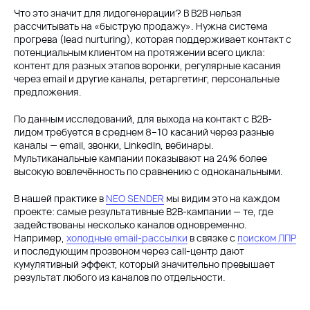
Что это значит для лидогенерации? В B2B нельзя
рассчитывать на «быструю продажу». Нужна система
прогрева (lead nurturing), которая поддерживает контакт с
потенциальным клиентом на протяжении всего цикла:
контент для разных этапов воронки, регулярные касания
через email и другие каналы, ретаргетинг, персональные
предложения.
По данным исследований, для выхода на контакт с B2B-
лидом требуется в среднем 8–10 касаний через разные
каналы — email, звонки, LinkedIn, вебинары.
Мультиканальные кампании показывают на 24% более
высокую вовлечённость по сравнению с одноканальными.
В нашей практике в
NEO SENDER
мы видим это на каждом
проекте: самые результативные B2B-кампании — те, где
задействованы несколько каналов одновременно.
Например,
холодные email-рассылки
в связке с
поиском ЛПР
и последующим прозвоном через call-центр дают
кумулятивный эффект, который значительно превышает
результат любого из каналов по отдельности.