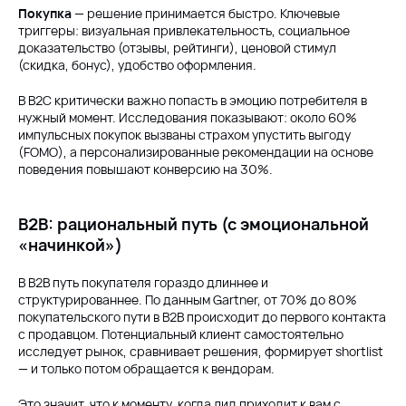
Покупка
— решение принимается быстро. Ключевые
триггеры: визуальная привлекательность, социальное
доказательство (отзывы, рейтинги), ценовой стимул
(скидка, бонус), удобство оформления.
В B2C критически важно попасть в эмоцию потребителя в
нужный момент. Исследования показывают: около 60%
импульсных покупок вызваны страхом упустить выгоду
(FOMO), а персонализированные рекомендации на основе
поведения повышают конверсию на 30%.
B2B: рациональный путь (с эмоциональной
«начинкой»)
В B2B путь покупателя гораздо длиннее и
структурированнее. По данным Gartner, от 70% до 80%
покупательского пути в B2B происходит до первого контакта
с продавцом. Потенциальный клиент самостоятельно
исследует рынок, сравнивает решения, формирует shortlist
— и только потом обращается к вендорам.
Это значит, что к моменту, когда лид приходит к вам с