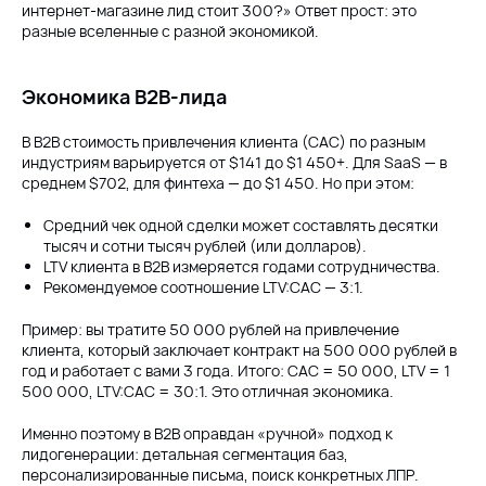
интернет-магазине лид стоит 300?» Ответ прост: это
разные вселенные с разной экономикой.
Экономика B2B-лида
В B2B стоимость привлечения клиента (CAC) по разным
индустриям варьируется от $141 до $1 450+. Для SaaS — в
среднем $702, для финтеха — до $1 450. Но при этом:
Средний чек одной сделки может составлять десятки
тысяч и сотни тысяч рублей (или долларов).
LTV клиента в B2B измеряется годами сотрудничества.
Рекомендуемое соотношение LTV:CAC — 3:1.
Пример: вы тратите 50 000 рублей на привлечение
клиента, который заключает контракт на 500 000 рублей в
год и работает с вами 3 года. Итого: CAC = 50 000, LTV = 1
500 000, LTV:CAC = 30:1. Это отличная экономика.
Именно поэтому в B2B оправдан «ручной» подход к
лидогенерации: детальная сегментация баз,
персонализированные письма, поиск конкретных ЛПР.