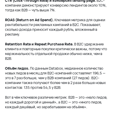
CTR (Click-Through Rate) и конверсия landing page.
B2C-
компании демонстрируют конверсию лендингов около 10%,
тогда как B2B — чуть выше 7%.
ROAS (Return on Ad Spend).
Ключевая метрика для оценки
рентабельности рекламных кампаний в B2C. Показывает,
сколько дохода приносит каждый рубль, вложенный в
рекламу.
Retention Rate и Repeat Purchase Rate.
В B2C удержание
клиента и повторные покупки критически важны, потому что
маржинальность отдельной продажи обычно ниже, чем в
B2B.
Объём лидов.
По данным Databox, медианное количество
новых лидов в месяц для B2C-компаний составляет 196,5 —
это в 7 раз больше, чем у B2B-компаний (27 лидов). B2C-
компании также получают более чем в 2 раза больше новых
контактов: 135 против 54,5 у B2B.
Вот в чём ключевое различие метрик: B2B — это «мало лидов,
но каждый дорогой и ценный», а B2C — это «много лидов,
каждый дешёвый, но зарабатываем на объёме».