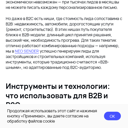
экономически невозможен — при тысячах лидов в месяц вы
не можете писать каждому персонализированное письмо.
Но даже в B2C есть ниши, где стоимость лида сопоставима с
B2B: недвижимость, автомобили, дорогостоящие услуги
(ремонт, строительство). В этих нишах путь покупателя
ближе к B2B-модели: длинный цикл принятия решения,
высокий чек, необходимость прогрева. Для таких тематик
отлично работают комбинированные подходы — например,
мы в
NEO SENDER
успешно генерируем лиды для
застройщиков и строительных компаний, используя
инструменты, которые традиционно считаются «B2B-
шными», но адаптированные под B2C-аудиторию.
Инструменты и технологии:
что использовать для B2B и
B2C
Продолжая использовать этот сайт и нажимая
кнопку «Принимаю», вы даете согласие на
OK
обработку файлов cookie
заявка
позвонить
max
telegram
Стек B2B-инструментов