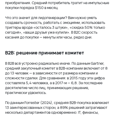
приобретения. Средний потребитель тратит на импульсные
покупки порядка $150 в месяц.
Что это значит для лидогенерации? Вам нужно уметь
создавать срочность, работать с эмоциями, использовать
триггеры вроде «осталось 3 штуки», «скидка 50% только
сегодня», «ваши друзья уже купили». В B2C скорость
касания до покупки — минуты или часы, редко дни.
B2B: решение принимает комитет
В B2B всё устроено радикально иначе. По данным Gartner,
средний закупочный комитет в B2B-компании включает от 8
до 13 человек — в зависимости от размера компании и
сложности сделки. Для сравнения: в 2015 году эта цифра
составляла 5,4 человека, а в 2017-м — 6,8. За последнее
десятилетие число лиц, принимающих решение,
практически удвоилось.
По данным Forrester (2024), средняя B2B-покупка вовлекает
13 заинтересованных сторон, а 89% решений затрагивают
несколько департаментов одновременно: IT, финансы,