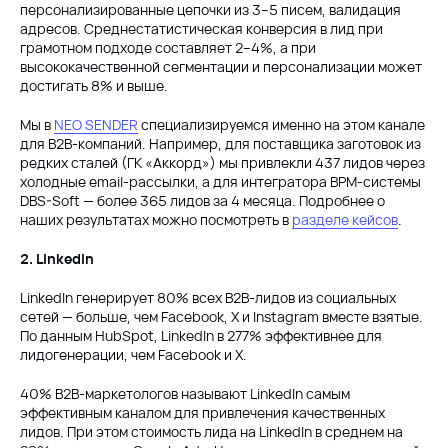
персонализированные цепочки из 3–5 писем, валидация
адресов. Среднестатистическая конверсия в лид при
грамотном подходе составляет 2–4%, а при
высококачественной сегментации и персонализации может
достигать 8% и выше.
Мы в
NEO SENDER
специализируемся именно на этом канале
для B2B-компаний. Например, для поставщика заготовок из
редких сталей (ГК «Аккорд») мы привлекли 437 лидов через
холодные email-рассылки, а для интегратора BPM-системы
DBS-Soft — более 365 лидов за 4 месяца. Подробнее о
наших результатах можно посмотреть в
разделе кейсов
.
2. LinkedIn
LinkedIn генерирует 80% всех B2B-лидов из социальных
сетей — больше, чем Facebook, X и Instagram вместе взятые.
По данным HubSpot, LinkedIn в 277% эффективнее для
лидогенерации, чем Facebook и X.
40% B2B-маркетологов называют LinkedIn самым
эффективным каналом для привлечения качественных
лидов. При этом стоимость лида на LinkedIn в среднем на