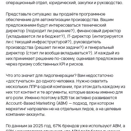
операционный отдел, юридический, закупки и руководство.
Представьте ситуацию: вы продаёте программное
обеспечение для автоматизации производства. Вашим
предложением будут интересоваться технический
директор (подходит ли решение?), финансовый директор
(укладывается ли в бюджет?), IT-директор (интегрируется
ли с текущей инфраструктурой?), руководитель
производства (решает ли мои задачи?) и генеральный
директор (стоит ли вообще вкладываться?). И каждый из
них принимает решение по-своему, оценивая предложение
через призму собственных KPI и рисков.
Что это значит для лидогенерации? Вам недостаточно
«достучаться» до одного человека. Нужно охватить
нескольких ЛПР в одной компании, при этом дать каждому из
них тот контент и те аргументы, которые важны именно для
его роли. Именно поэтому в B2B так активно развивается
Account-Based Marketing (ABM) — подход, при котором
маркетинг направлен не на отдельных лидов, а на целевые
компании-аккаунты.
По данным за 2025 год, 67% брендов уже используют ABM, а