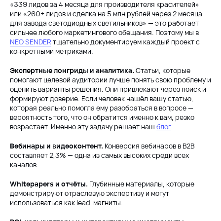
«339 лидов за 4 месяца для производителя красителей»
или «260+ лидов и сделка на 5 млн рублей через 2 месяца
для завода светодиодных светильников» — это работает
сильнее любого маркетингового обещания. Поэтому мы в
NEO SENDER
тщательно документируем каждый проект с
конкретными метриками.
Экспертные лонгриды и аналитика.
Статьи, которые
помогают целевой аудитории лучше понять свою проблему и
оценить варианты решения. Они привлекают через поиск и
формируют доверие. Если человек нашёл вашу статью,
которая реально помогла ему разобраться в вопросе —
вероятность того, что он обратится именно к вам, резко
возрастает. Именно эту задачу решает наш
блог
.
Вебинары и видеоконтент.
Конверсия вебинаров в B2B
составляет 2,3% — одна из самых высоких среди всех
каналов.
Whitepapers и отчёты.
Глубинные материалы, которые
демонстрируют отраслевую экспертизу и могут
использоваться как lead-магниты.