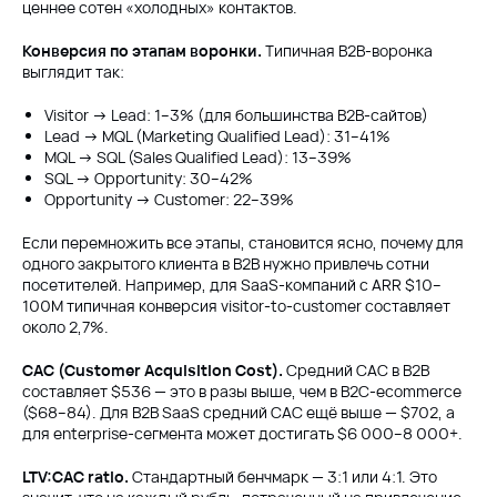
ценнее сотен «холодных» контактов.
Конверсия по этапам воронки.
Типичная B2B-воронка
выглядит так:
Visitor → Lead: 1–3% (для большинства B2B-сайтов)
Lead → MQL (Marketing Qualified Lead): 31–41%
MQL → SQL (Sales Qualified Lead): 13–39%
SQL → Opportunity: 30–42%
Opportunity → Customer: 22–39%
Если перемножить все этапы, становится ясно, почему для
одного закрытого клиента в B2B нужно привлечь сотни
посетителей. Например, для SaaS-компаний с ARR $10–
100M типичная конверсия visitor-to-customer составляет
около 2,7%.
CAC (Customer Acquisition Cost).
Средний CAC в B2B
составляет $536 — это в разы выше, чем в B2C-ecommerce
($68–84). Для B2B SaaS средний CAC ещё выше — $702, а
для enterprise-сегмента может достигать $6 000–8 000+.
LTV:CAC ratio.
Стандартный бенчмарк — 3:1 или 4:1. Это