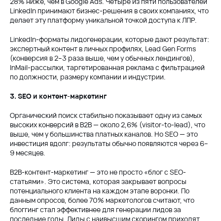
28% ниже, чем в Google Ads. Четыре из пяти пользователей
LinkedIn принимают бизнес-решения в своих компаниях, что
делает эту платформу уникальной точкой доступа к ЛПР.
LinkedIn-форматы лидогенерации, которые дают результат:
экспертный контент в личных профилях, Lead Gen Forms
(конверсия в 2–3 раза выше, чем у обычных лендингов),
InMail-рассылки, таргетированная реклама с фильтрацией
по должности, размеру компании и индустрии.
3. SEO и контент-маркетинг
Органический поиск стабильно показывает одну из самых
высоких конверсий в B2B — около 2,6% (visitor-to-lead), что
выше, чем у большинства платных каналов. Но SEO — это
инвестиция вдолг: результаты обычно появляются через 6–
9 месяцев.
B2B-контент-маркетинг — это не просто «блог с SEO-
статьями». Это система, которая закрывает вопросы
потенциального клиента на каждом этапе воронки. По
данным опросов, более 70% маркетологов считают, что
блоггинг стал эффективнее для генерации лидов за
последние годы. Лиды с наивысшим скорингом приходят