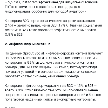
— 2,53%), Instagram эффективен для визуальных товаров,
TikTok стремительно растёт как площадка для
лидогенерации, особенно для молодой аудитории.
Конверсия B2C через органические соцсети составляет
2,4% — заметно выше, чем в B2B (1,7%). Платная социальная
реклама в B2C тоже работает эффективнее: 2,1% против
0,9% в B2B.
2. Инфлюенсер-маркетинг
По данным Sprout Social, инфлюенсерский контент получает
на 92% больше охвата и на 90% больше вовлечённости, а
конверсия на 83% выше, чем у органического контента
бренда. Для B2C это мощнейший канал, потому что люди
покупают у людей — и рекомендация «живого человека»
работает кратно сильнее, чем баннер бренда.
Конверсия инфлюенсер-маркетинга в B2C — 1,1%, в B2B —
всего 0,8%. Это связано с тем, что B2B-покупатели менее
подвержены влиянию отдельных лидеров мнений и больше
полагаются на данные, кейсы и экспертные материалы.