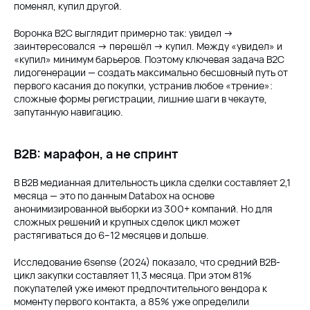
поменял, купил другой.
Воронка B2C выглядит примерно так: увидел →
заинтересовался → перешёл → купил. Между «увидел» и
«купил» минимум барьеров. Поэтому ключевая задача B2C
лидогенерации — создать максимально бесшовный путь от
первого касания до покупки, устранив любое «трение»:
сложные формы регистрации, лишние шаги в чекауте,
запутанную навигацию.
B2B: марафон, а не спринт
В B2B медианная длительность цикла сделки составляет 2,1
месяца — это по данным Databox на основе
анонимизированной выборки из 300+ компаний. Но для
сложных решений и крупных сделок цикл может
растягиваться до 6–12 месяцев и дольше.
Исследование 6sense (2024) показало, что средний B2B-
цикл закупки составляет 11,3 месяца. При этом 81%
покупателей уже имеют предпочтительного вендора к
моменту первого контакта, а 85% уже определили